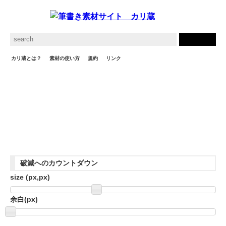
カリ蔵とは？
素材の使い方
規約
リンク
一文字
故事・格言
ビジネス
社会問題
地名
グルメ
英語
人名
歴史
伝統
お馬鹿
その他
破滅へのカウントダウン
size (
px,
px)
余白(
px)